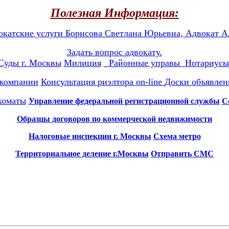
Полезная Информация:
окатские услуги
Борисова Светлана Юрьевна, Адвокат А
Задать вопрос адвокату.
Суды г. Москвы
Милиция
Районные управы
Нотариус
 компании
Консультация риэлтора on-line
Доски объявлен
коматы
Управление федеральной регистрационной службы
С
Образцы договоров по коммерческой недвижимости
Налоговые инспекции г. Москвы
Схема метро
Территориальное деление г.Москвы
Отправить СМС