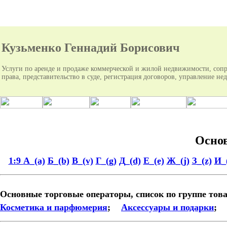
Кузьменко Геннадий Борисович
Услуги по аренде и продаже коммерческой и жилой недвижимости, сопр
права, представительство в суде, регистрация договоров, управление н
Основ
1:9
А_(a)
Б_(b)
В_(v)
Г_(g)
Д_(d)
Е_(e)
Ж_(j)
З_(z)
И_(
Основные торговые операторы, список по группе тов
Косметика и парфюмерия
;
Аксессуары и подарки
;