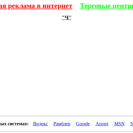
ая реклама в интернет
Торговые центр
"Ч"
вых системах:
Яндекс
Рамблер
Google
Апорт
MSN
N