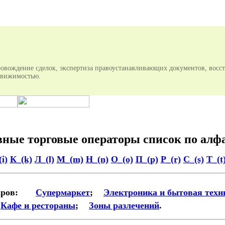
овождение сделок, экспертиза правоустанавливающих документов, восс
едвижимостью.
ные торговые операторы список по алф
i)
К_(k)
Л_(l)
М_(m)
Н_(n)
О_(o)
П_(p)
Р_(r)
С_(s)
Т_(t
аров:
Супермаркет
;
Электроника и бытовая техн
Кафе и рестораны
;
Зоны разлечений
.