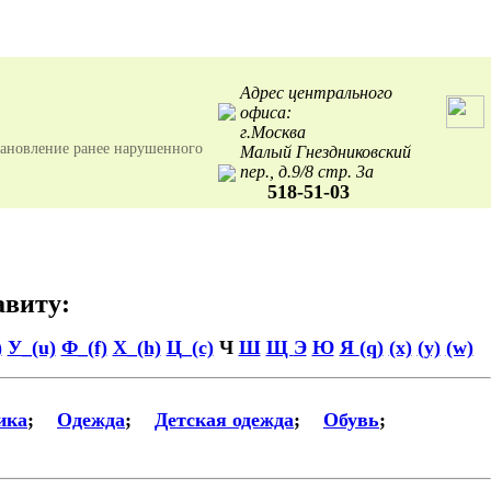
Адрес центрального
офиса:
г.Москва
тановление ранее нарушенного
Малый Гнездниковский
пер., д.9/8 стр. 3а
518-51-03
авиту:
)
У_(u)
Ф_(f)
Х_(h)
Ц_(c)
Ч
Ш
Щ
Э
Ю
Я
(q)
(x)
(y)
(w)
ика
;
Одежда
;
Детская одежда
;
Обувь
;