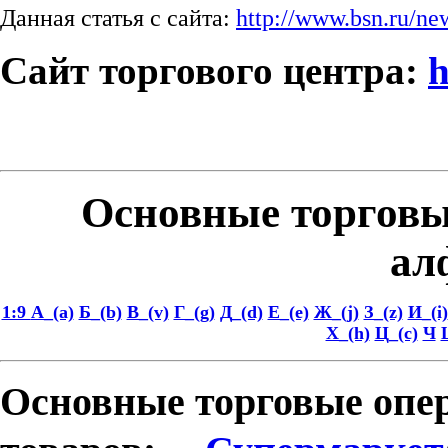
Данная статья с сайта:
http://www.bsn.ru/n
Сайт торгового центра:
h
Основные торговы
ал
1:9
А_(a)
Б_(b)
В_(v)
Г_(g)
Д_(d)
Е_(e)
Ж_(j)
З_(z)
И_(i)
Х_(h)
Ц_(c)
Ч
Основные торговые опер