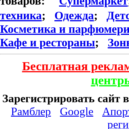
товаров:
Супермаркет
техника
;
Одежда
;
Дет
Косметика и парфюмер
Кафе и рестораны
;
Зон
Бесплатная реклам
центр
Зарегистрировать сайт 
Рамблер
Google
Апор
реги