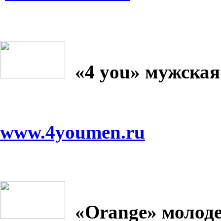
«4
you
» мужская
www.4youmen.ru
«
Orange
» молод