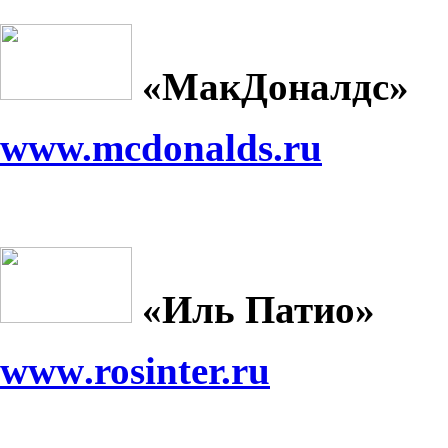
«
МакДоналдс
»
www.mcdonalds.ru
«Иль Патио»
www
.rosinter.ru