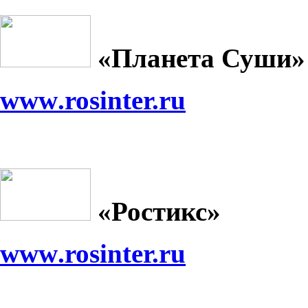
«Планета Суши»
www
.rosinter.ru
«Ростикс»
www
.rosinter.ru