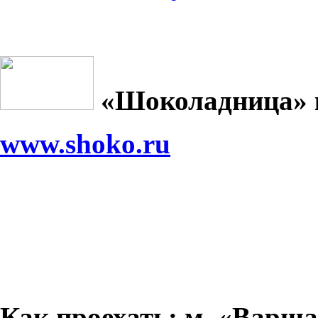
«Шоколадница» 
www.shoko.ru
Как проехать: м. «Варш