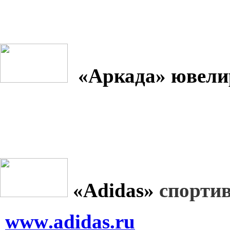
«Аркада» ювели
«
Adidas
»
спорти
www
.
adidas
.
ru