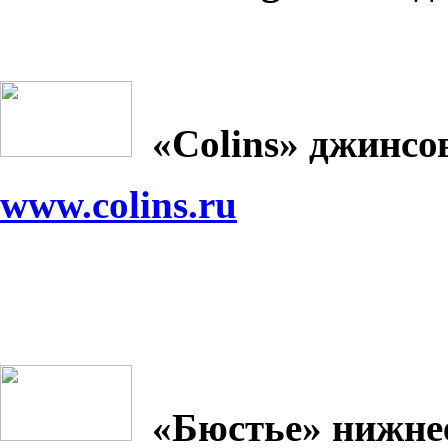
«
Colins
» джинсо
www.colins.ru
«Бюстье» нижнее