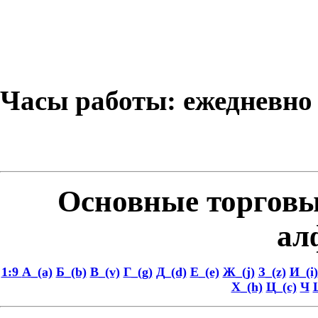
Часы работы: ежедневно с
Основные торговы
ал
1:9
А_(a)
Б_(b)
В_(v)
Г_(g)
Д_(d)
Е_(e)
Ж_(j)
З_(z)
И_(i)
Х_(h)
Ц_(c)
Ч